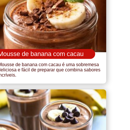
Mousse de banana com cacau
Mousse de banana com cacau é uma sobremesa
eliciosa e fácil de preparar que combina sabores
ncríveis.