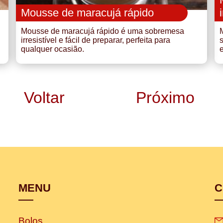
Mousse de maracujá rápido
Mousse de maracujá rápido é uma sobremesa
irresistível e fácil de preparar, perfeita para
s
qualquer ocasião.
Voltar
Próximo
MENU
C
Bolos