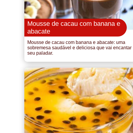
Mousse de cacau com banana e
abacate
Mousse de cacau com banana e abacate: uma
sobremesa saudável e deliciosa que vai encantar
seu paladar.