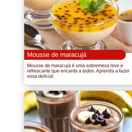
Mousse de maracujá
Mousse de maracujá é uma sobremesa leve e
refrescante que encanta a todos. Aprenda a fazer
essa delícia!