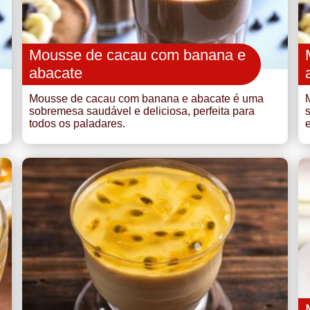
Mousse de cacau com banana e
abacate
Mousse de cacau com banana e abacate é uma
sobremesa saudável e deliciosa, perfeita para
s
todos os paladares.