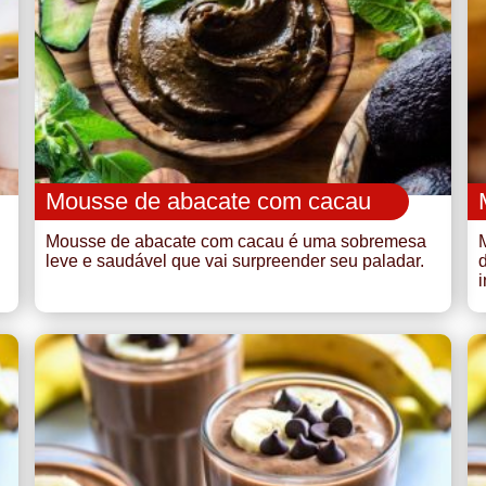
Mousse de abacate com cacau
Mousse de abacate com cacau é uma sobremesa
leve e saudável que vai surpreender seu paladar.
d
i