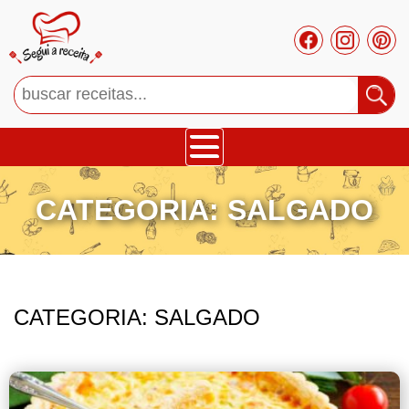
Bolos
CATEGORIA:
SALGADO
Tortas
Mousses
CATEGORIA:
SALGADO
Cupcakes
Salgado