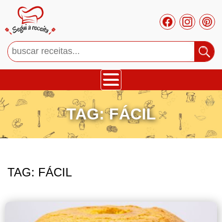
Bolos
TAG:
FÁCIL
Tortas
Mousses
TAG:
FÁCIL
Cupcakes
Salgado