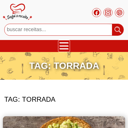
Bolos
TAG:
TORRADA
Tortas
Mousses
TAG:
TORRADA
Cupcakes
Salgado