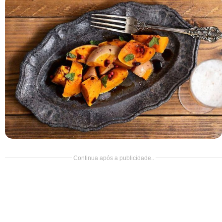
Doce
Pão
Salada
Almoço
Cocada
Continua após a publicidade..