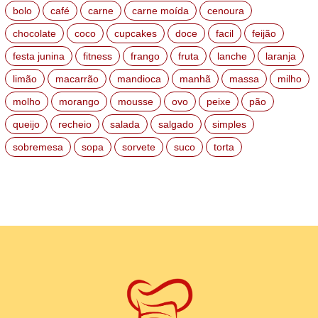
bolo
café
carne
carne moída
cenoura
chocolate
coco
cupcakes
doce
facil
feijão
festa junina
fitness
frango
fruta
lanche
laranja
limão
macarrão
mandioca
manhã
massa
milho
molho
morango
mousse
ovo
peixe
pão
queijo
recheio
salada
salgado
simples
sobremesa
sopa
sorvete
suco
torta