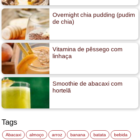
Overnight chia pudding (pudim
de chia)
Vitamina de pêssego com
linhaça
Smoothie de abacaxi com
hortelã
Tags
Abacaxi
almoço
arroz
banana
batata
bebida