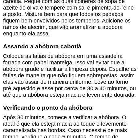
cabotiá. Regue com as duas colheres de sopa de
azeite de oliva e tempere com sal e pimenta-do-reino
a gosto. Misture bem para que todos os pedaços
fiquem bem envolvidos pelos temperos. Adicione os
ramos de alecrim, que vão aromatizar a abóbora
enquanto ela assa.
Assando a abóbora cabotiá
Coloque as fatias de abóbora em uma assadeira
forrada com papel manteiga. Isso vai evitar que a
abóbora grude e facilitar a limpeza depois. Espalhe as
fatias de maneira que não fiquem sobrepostas, assim
elas vão assar de maneira uniforme. Leve ao forno
pré-aquecido e asse por cerca de 30 a 40 minutos, ou
até que a abóbora esteja macia e levemente dourada.
Verificando o ponto da abóbora
Após 30 minutos, comece a verificar a abóbora. O
ideal é que ela esteja macia ao toque e levemente
caramelizada nas bordas. Caso necessite de mais
tempo, verifique a cada 5 minutos. O tempo de