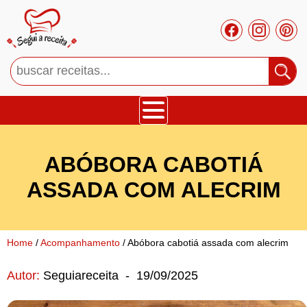
Bolos
ABÓBORA CABOTIÁ
Tortas
ASSADA COM ALECRIM
Mousses
Home
/
Acompanhamento
/ Abóbora cabotiá assada com alecrim
Cupcakes
Autor:
Seguiareceita
-
19/09/2025
Salgado