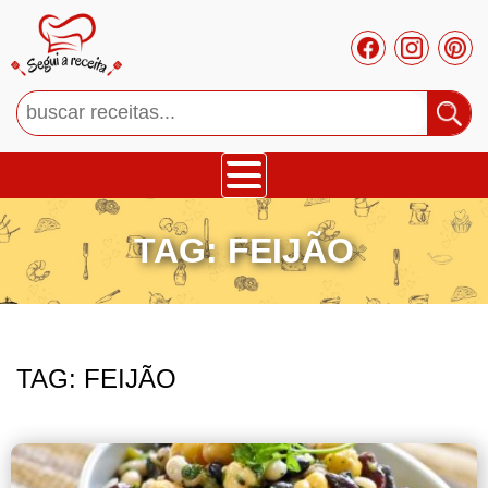
Bolos
TAG:
FEIJÃO
Tortas
Mousses
TAG:
FEIJÃO
Cupcakes
Salgado