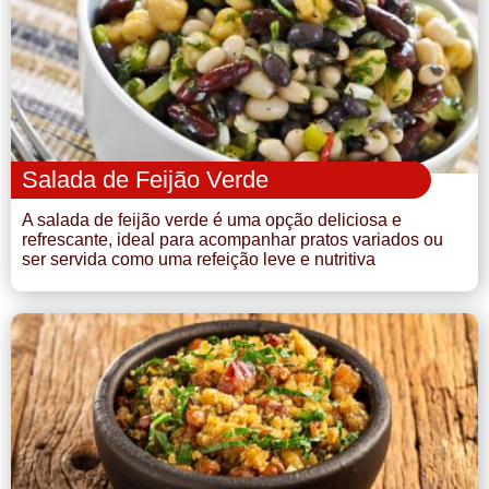
Doce
Pão
Salada
Salada de Feijão Verde
Almoço
A salada de feijão verde é uma opção deliciosa e
refrescante, ideal para acompanhar pratos variados ou
Cocada
ser servida como uma refeição leve e nutritiva