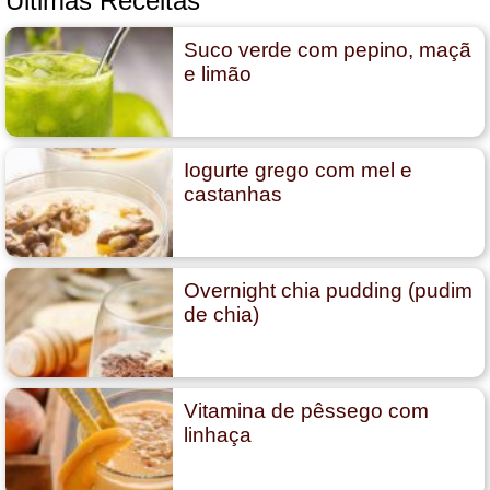
Últimas Receitas
Suco verde com pepino, maçã
e limão
Iogurte grego com mel e
castanhas
Overnight chia pudding (pudim
de chia)
Vitamina de pêssego com
linhaça