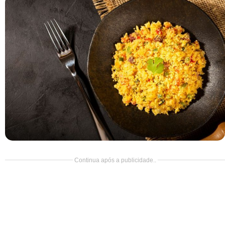
Doce
Pão
Salada
Almoço
Cocada
Continua após a publicidade..