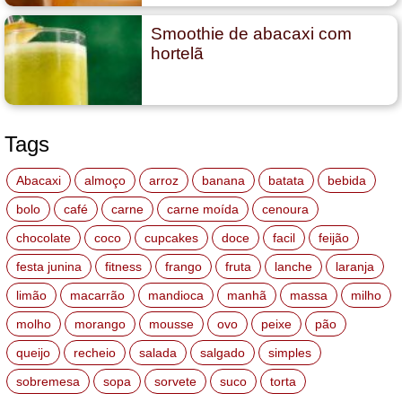
Smoothie de abacaxi com
hortelã
Tags
Abacaxi
almoço
arroz
banana
batata
bebida
bolo
café
carne
carne moída
cenoura
chocolate
coco
cupcakes
doce
facil
feijão
festa junina
fitness
frango
fruta
lanche
laranja
limão
macarrão
mandioca
manhã
massa
milho
molho
morango
mousse
ovo
peixe
pão
queijo
recheio
salada
salgado
simples
sobremesa
sopa
sorvete
suco
torta