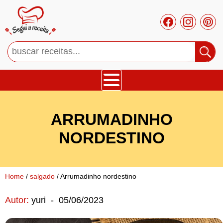
Bolos
ARRUMADINHO
Tortas
NORDESTINO
Mousses
Home
/
salgado
/ Arrumadinho nordestino
Cupcakes
Autor:
yuri
-
05/06/2023
Salgado