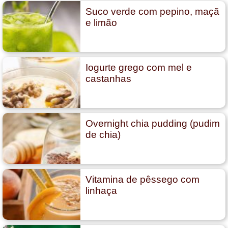
Suco verde com pepino, maçã
e limão
Iogurte grego com mel e
castanhas
Overnight chia pudding (pudim
de chia)
Vitamina de pêssego com
linhaça