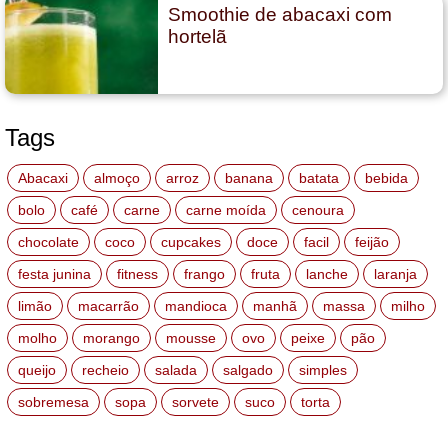
Smoothie de abacaxi com
hortelã
Tags
Abacaxi
almoço
arroz
banana
batata
bebida
bolo
café
carne
carne moída
cenoura
chocolate
coco
cupcakes
doce
facil
feijão
festa junina
fitness
frango
fruta
lanche
laranja
limão
macarrão
mandioca
manhã
massa
milho
molho
morango
mousse
ovo
peixe
pão
queijo
recheio
salada
salgado
simples
sobremesa
sopa
sorvete
suco
torta