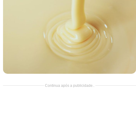
Doce
Pão
Salada
Almoço
Cocada
Continua após a publicidade..