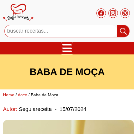
Bolos
BABA DE MOÇA
Tortas
Mousses
Home
/
doce
/ Baba de Moça
Autor:
Seguiareceita
-
15/07/2024
Cupcakes
Salgado