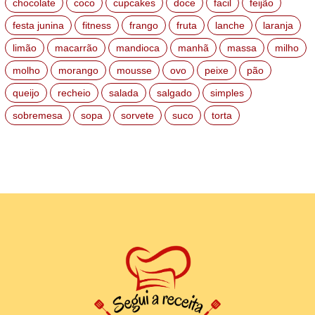
chocolate
coco
cupcakes
doce
facil
feijão
festa junina
fitness
frango
fruta
lanche
laranja
limão
macarrão
mandioca
manhã
massa
milho
molho
morango
mousse
ovo
peixe
pão
queijo
recheio
salada
salgado
simples
sobremesa
sopa
sorvete
suco
torta