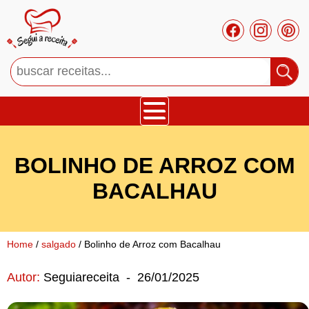
Bolos
BOLINHO DE ARROZ COM
Tortas
BACALHAU
Mousses
Home
/
salgado
/ Bolinho de Arroz com Bacalhau
Cupcakes
Autor:
Seguiareceita
-
26/01/2025
Salgado