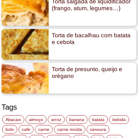
Torta salgada de liquidificador
(frango, atum, legumes…)
Torta de bacalhau com batata
e cebola
Torta de presunto, queijo e
orégano
Tags
Abacaxi
almoço
arroz
banana
batata
bebida
bolo
café
carne
carne moída
cenoura