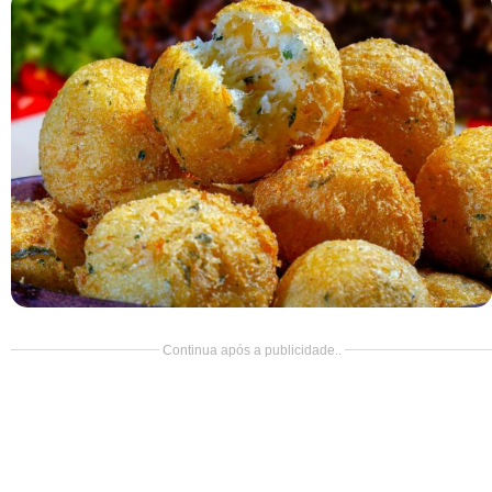
Doce
Pão
Salada
Almoço
Cocada
Continua após a publicidade..