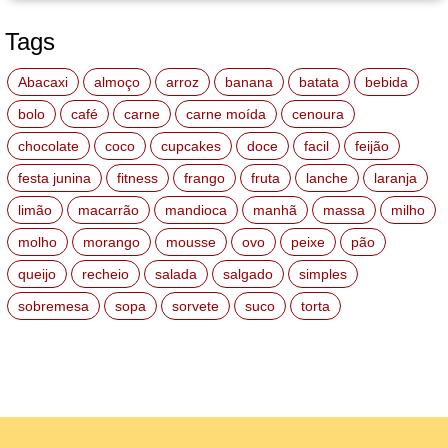
Tags
Abacaxi
almoço
arroz
banana
batata
bebida
bolo
café
carne
carne moída
cenoura
chocolate
coco
cupcakes
doce
facil
feijão
festa junina
fitness
frango
fruta
lanche
laranja
limão
macarrão
mandioca
manhã
massa
milho
molho
morango
mousse
ovo
peixe
pão
queijo
recheio
salada
salgado
simples
sobremesa
sopa
sorvete
suco
torta