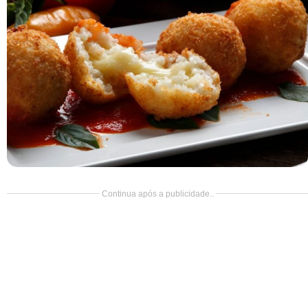
Doce
Pão
Salada
Almoço
Cocada
Continua após a publicidade..