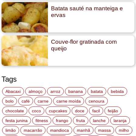
Batata sauté na manteiga e
ervas
Couve-flor gratinada com
queijo
Tags
Abacaxi
almoço
arroz
banana
batata
bebida
bolo
café
carne
carne moída
cenoura
chocolate
coco
cupcakes
doce
facil
feijão
festa junina
fitness
frango
fruta
lanche
laranja
limão
macarrão
mandioca
manhã
massa
milho