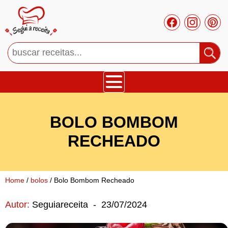
Bolos
BOLO BOMBOM
Tortas
RECHEADO
Mousses
Home
/
bolos
/ Bolo Bombom Recheado
Cupcakes
Autor:
Seguiareceita
-
23/07/2024
Salgado