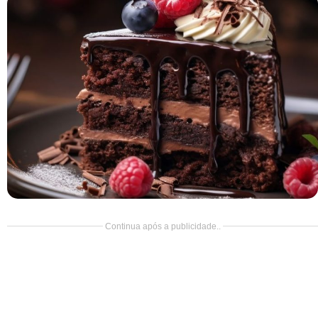
Doce
Pão
Salada
Almoço
Cocada
Continua após a publicidade..