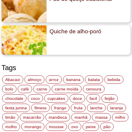
Quiche de alho-poró
Tags
Abacaxi
almoço
arroz
banana
batata
bebida
bolo
café
carne
carne moída
cenoura
chocolate
coco
cupcakes
doce
facil
feijão
festa junina
fitness
frango
fruta
lanche
laranja
limão
macarrão
mandioca
manhã
massa
milho
molho
morango
mousse
ovo
peixe
pão