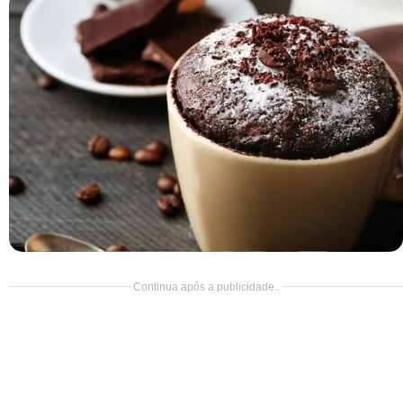
Doce
Pão
Salada
Almoço
Cocada
Continua após a publicidade..