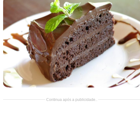
Doce
Pão
Salada
Almoço
Cocada
Continua após a publicidade..