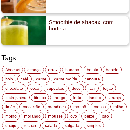
Smoothie de abacaxi com
hortelã
Tags
Abacaxi
almoço
arroz
banana
batata
bebida
bolo
café
carne
carne moída
cenoura
chocolate
coco
cupcakes
doce
facil
feijão
festa junina
fitness
frango
fruta
lanche
laranja
limão
macarrão
mandioca
manhã
massa
milho
molho
morango
mousse
ovo
peixe
pão
queijo
recheio
salada
salgado
simples