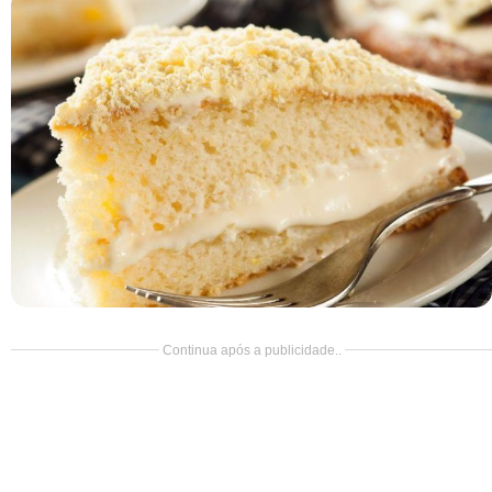
Doce
Pão
Salada
Almoço
Cocada
Continua após a publicidade..