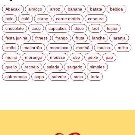
Abacaxi
almoço
arroz
banana
batata
bebida
bolo
café
carne
carne moída
cenoura
chocolate
coco
cupcakes
doce
facil
feijão
festa junina
fitness
frango
fruta
lanche
laranja
limão
macarrão
mandioca
manhã
massa
milho
molho
morango
mousse
ovo
peixe
pão
queijo
recheio
salada
salgado
simples
sobremesa
sopa
sorvete
suco
torta