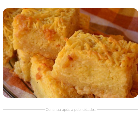
Doce
Pão
Salada
Almoço
Cocada
Continua após a publicidade..