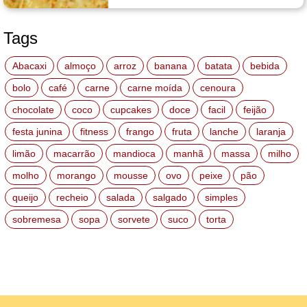
Tags
Abacaxi
almoço
arroz
banana
batata
bebida
bolo
café
carne
carne moída
cenoura
chocolate
coco
cupcakes
doce
facil
feijão
festa junina
fitness
frango
fruta
lanche
laranja
limão
macarrão
mandioca
manhã
massa
milho
molho
morango
mousse
ovo
peixe
pão
queijo
recheio
salada
salgado
simples
sobremesa
sopa
sorvete
suco
torta