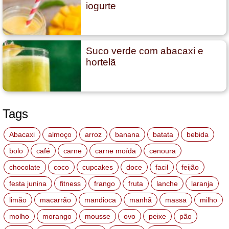
iogurte
Suco verde com abacaxi e
hortelã
Tags
Abacaxi
almoço
arroz
banana
batata
bebida
bolo
café
carne
carne moída
cenoura
chocolate
coco
cupcakes
doce
facil
feijão
festa junina
fitness
frango
fruta
lanche
laranja
limão
macarrão
mandioca
manhã
massa
milho
molho
morango
mousse
ovo
peixe
pão