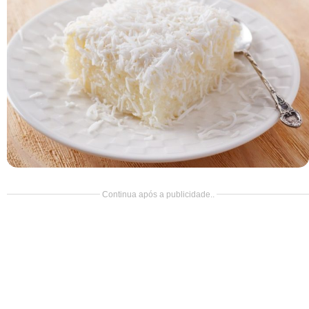
Doce
Pão
Salada
Almoço
Cocada
Continua após a publicidade..