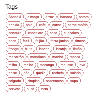
Tags
Abacaxi
almoço
arroz
banana
batata
bebida
bolo
café
carne
carne moída
cenoura
chocolate
coco
cupcakes
doce
facil
feijão
festa junina
fitness
frango
fruta
lanche
laranja
limão
macarrão
mandioca
manhã
massa
milho
molho
morango
mousse
ovo
peixe
pão
queijo
recheio
salada
salgado
simples
sobremesa
sopa
sorvete
suco
torta