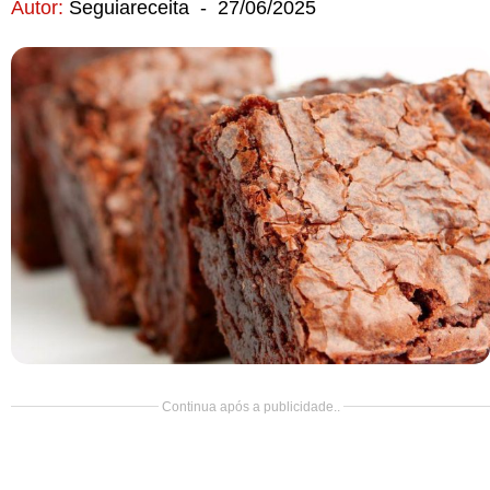
Autor:
Seguiareceita
-
27/06/2025
Doce
Pão
Salada
Almoço
Cocada
Continua após a publicidade..