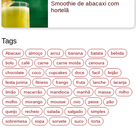
Smoothie de abacaxi com
hortelã
Tags
Abacaxi
almoço
arroz
banana
batata
bebida
bolo
café
carne
carne moída
cenoura
chocolate
coco
cupcakes
doce
facil
feijão
festa junina
fitness
frango
fruta
lanche
laranja
limão
macarrão
mandioca
manhã
massa
milho
molho
morango
mousse
ovo
peixe
pão
queijo
recheio
salada
salgado
simples
sobremesa
sopa
sorvete
suco
torta