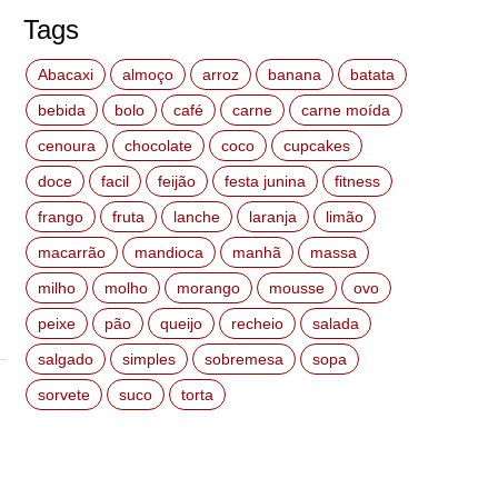
Tags
Abacaxi
almoço
arroz
banana
batata
bebida
bolo
café
carne
carne moída
cenoura
chocolate
coco
cupcakes
doce
facil
feijão
festa junina
fitness
frango
fruta
lanche
laranja
limão
macarrão
mandioca
manhã
massa
milho
molho
morango
mousse
ovo
peixe
pão
queijo
recheio
salada
salgado
simples
sobremesa
sopa
sorvete
suco
torta