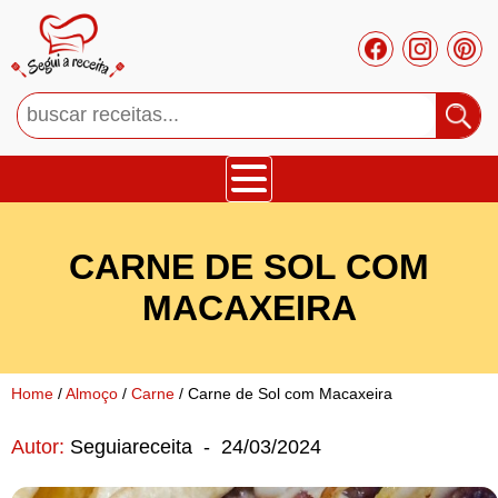
Bolos
CARNE DE SOL COM
Tortas
MACAXEIRA
Mousses
Home
/
Almoço
/
Carne
/ Carne de Sol com Macaxeira
Cupcakes
Autor:
Seguiareceita
-
24/03/2024
Salgado