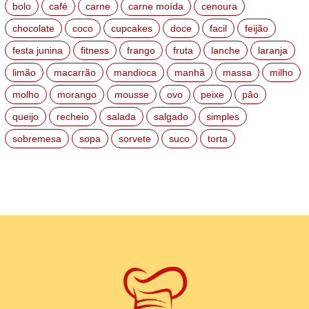
bolo
café
carne
carne moída
cenoura
chocolate
coco
cupcakes
doce
facil
feijão
festa junina
fitness
frango
fruta
lanche
laranja
limão
macarrão
mandioca
manhã
massa
milho
molho
morango
mousse
ovo
peixe
pão
queijo
recheio
salada
salgado
simples
sobremesa
sopa
sorvete
suco
torta