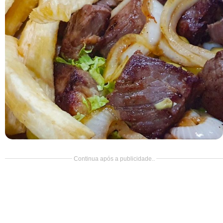
Doce
Pão
Salada
Almoço
Cocada
Continua após a publicidade..