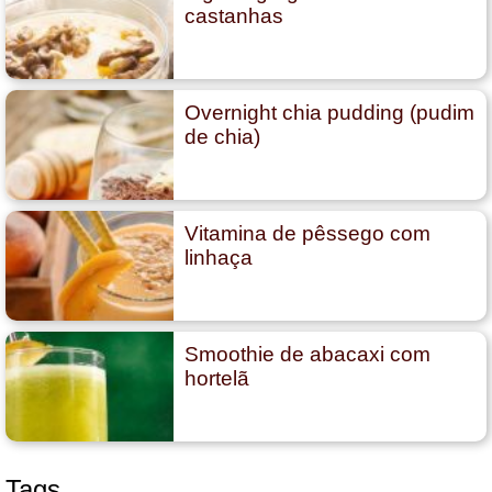
castanhas
Overnight chia pudding (pudim
de chia)
Vitamina de pêssego com
linhaça
Smoothie de abacaxi com
hortelã
Tags