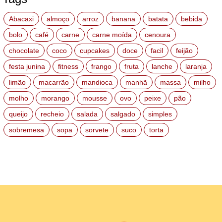
Abacaxi
almoço
arroz
banana
batata
bebida
bolo
café
carne
carne moída
cenoura
chocolate
coco
cupcakes
doce
facil
feijão
festa junina
fitness
frango
fruta
lanche
laranja
limão
macarrão
mandioca
manhã
massa
milho
molho
morango
mousse
ovo
peixe
pão
queijo
recheio
salada
salgado
simples
sobremesa
sopa
sorvete
suco
torta