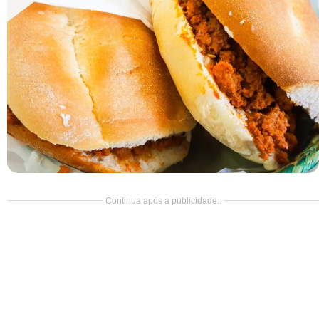
Doce
Pão
Salada
Almoço
Cocada
Continua após a publicidade..