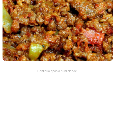
Doce
Pão
Salada
Almoço
Cocada
Continua após a publicidade..