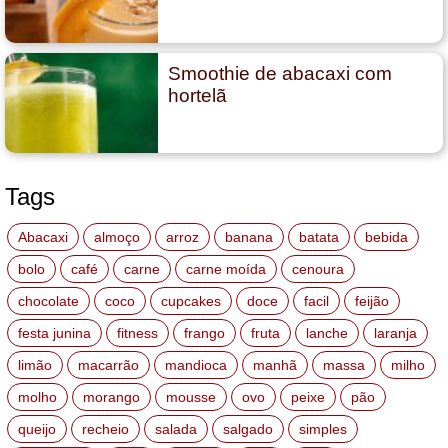
Smoothie de abacaxi com
hortelã
Tags
Abacaxi
almoço
arroz
banana
batata
bebida
bolo
café
carne
carne moída
cenoura
chocolate
coco
cupcakes
doce
facil
feijão
festa junina
fitness
frango
fruta
lanche
laranja
limão
macarrão
mandioca
manhã
massa
milho
molho
morango
mousse
ovo
peixe
pão
queijo
recheio
salada
salgado
simples