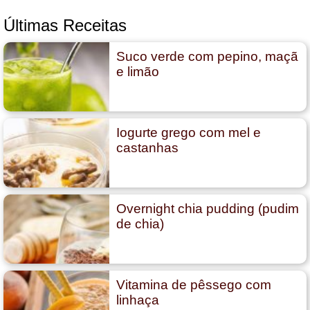
Últimas Receitas
Suco verde com pepino, maçã
e limão
Iogurte grego com mel e
castanhas
Overnight chia pudding (pudim
de chia)
Vitamina de pêssego com
linhaça