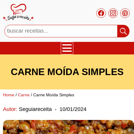
Bolos
CARNE MOÍDA SIMPLES
Tortas
Mousses
Home
/
Carne
/ Carne Moída Simples
Autor:
Seguiareceita
-
10/01/2024
Cupcakes
Salgado