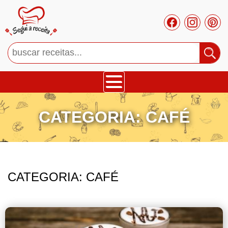
Bolos
CATEGORIA:
CAFÉ
Tortas
Mousses
CATEGORIA:
CAFÉ
Cupcakes
Salgado