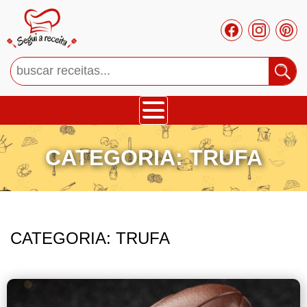
Bolos
CATEGORIA:
TRUFA
Tortas
Mousses
CATEGORIA:
TRUFA
Cupcakes
Salgado