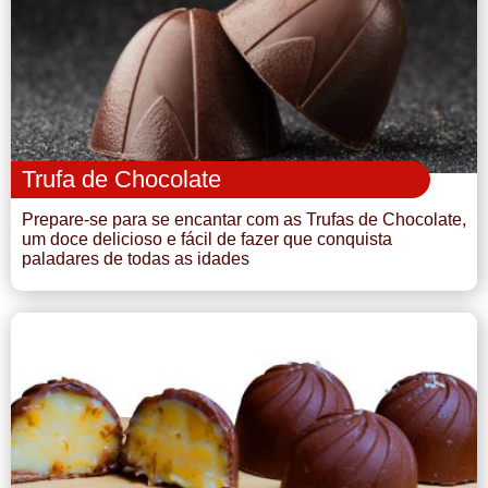
Doce
Pão
Salada
Trufa de Chocolate
Almoço
Prepare-se para se encantar com as Trufas de Chocolate,
um doce delicioso e fácil de fazer que conquista
Cocada
paladares de todas as idades