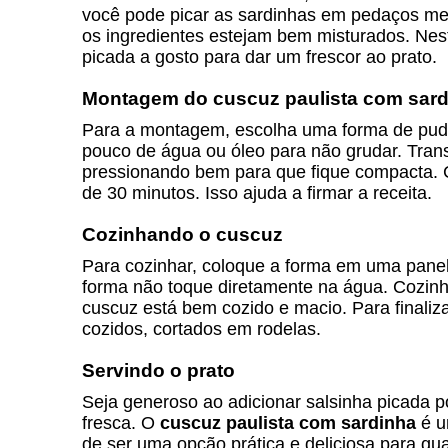
você pode picar as sardinhas em pedaços meno
os ingredientes estejam bem misturados. Ne
picada a gosto para dar um frescor ao prato.
Montagem do cuscuz paulista com sar
Para a montagem, escolha uma forma de pud
pouco de água ou óleo para não grudar. Trans
pressionando bem para que fique compacta. 
de 30 minutos. Isso ajuda a firmar a receita.
Cozinhando o cuscuz
Para cozinhar, coloque a forma em uma panel
forma não toque diretamente na água. Cozinh
cuscuz está bem cozido e macio. Para finali
cozidos, cortados em rodelas.
Servindo o prato
Seja generoso ao adicionar salsinha picada 
fresca. O
cuscuz paulista com sardinha
é u
de ser uma opção prática e deliciosa para qua