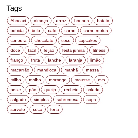
Tags
Abacaxi
almoço
arroz
banana
batata
bebida
bolo
café
carne
carne moída
cenoura
chocolate
coco
cupcakes
doce
facil
feijão
festa junina
fitness
frango
fruta
lanche
laranja
limão
macarrão
mandioca
manhã
massa
milho
molho
morango
mousse
ovo
peixe
pão
queijo
recheio
salada
salgado
simples
sobremesa
sopa
sorvete
suco
torta