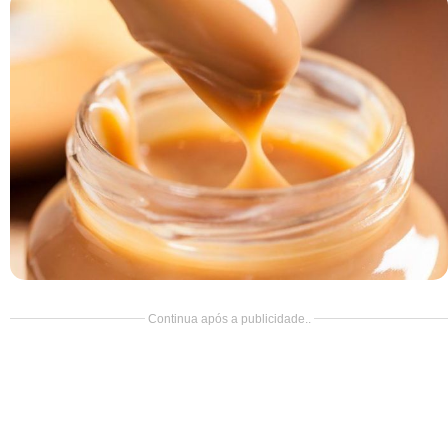
Doce
Pão
Salada
Almoço
Cocada
Continua após a publicidade..