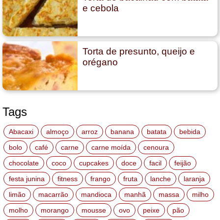
e cebola
Torta de presunto, queijo e
orégano
Tags
Abacaxi
almoço
arroz
banana
batata
bebida
bolo
café
carne
carne moída
cenoura
chocolate
coco
cupcakes
doce
facil
feijão
festa junina
fitness
frango
fruta
lanche
laranja
limão
macarrão
mandioca
manhã
massa
milho
molho
morango
mousse
ovo
peixe
pão