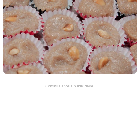
Doce
Pão
Salada
Almoço
Cocada
Continua após a publicidade..