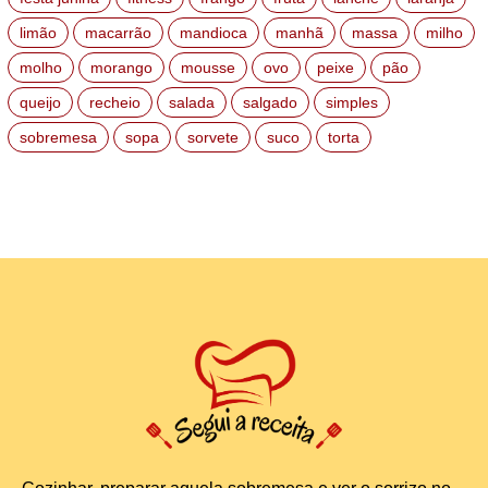
limão
macarrão
mandioca
manhã
massa
milho
molho
morango
mousse
ovo
peixe
pão
queijo
recheio
salada
salgado
simples
sobremesa
sopa
sorvete
suco
torta