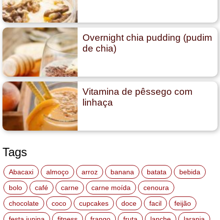
Overnight chia pudding (pudim
de chia)
Vitamina de pêssego com
linhaça
Tags
Abacaxi
almoço
arroz
banana
batata
bebida
bolo
café
carne
carne moída
cenoura
chocolate
coco
cupcakes
doce
facil
feijão
festa junina
fitness
frango
fruta
lanche
laranja