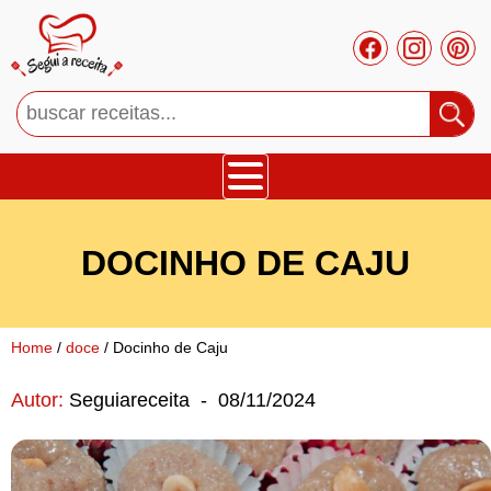
Bolos
DOCINHO DE CAJU
Tortas
Mousses
Home
/
doce
/ Docinho de Caju
Autor:
Seguiareceita
-
08/11/2024
Cupcakes
Salgado