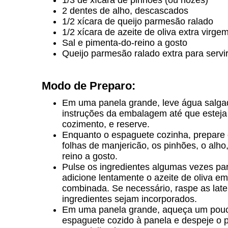
1/3 de xícara de pinhões (ou nozes)
2 dentes de alho, descascados
1/2 xícara de queijo parmesão ralado
1/2 xícara de azeite de oliva extra virge
Sal e pimenta-do-reino a gosto
Queijo parmesão ralado extra para servir
Modo de Preparo:
Em uma panela grande, leve água salgad
instruções da embalagem até que esteja
cozimento, e reserve.
Enquanto o espaguete cozinha, prepare 
folhas de manjericão, os pinhões, o alho
reino a gosto.
Pulse os ingredientes algumas vezes pa
adicione lentamente o azeite de oliva e
combinada. Se necessário, raspe as late
ingredientes sejam incorporados.
Em uma panela grande, aqueça um pouco 
espaguete cozido à panela e despeje o p