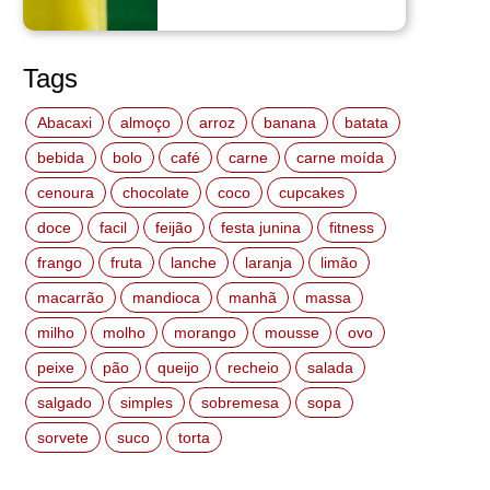
Tags
Abacaxi
almoço
arroz
banana
batata
bebida
bolo
café
carne
carne moída
cenoura
chocolate
coco
cupcakes
doce
facil
feijão
festa junina
fitness
frango
fruta
lanche
laranja
limão
macarrão
mandioca
manhã
massa
milho
molho
morango
mousse
ovo
peixe
pão
queijo
recheio
salada
salgado
simples
sobremesa
sopa
sorvete
suco
torta