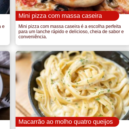
Mini pizza com massa caseira
a e
Mini pizza com massa caseira é a escolha perfeita
para um lanche rápido e delicioso, cheia de sabor e
conveniência.
Macarrão ao molho quatro queijos