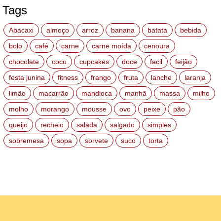
Tags
Abacaxi
almoço
arroz
banana
batata
bebida
bolo
café
carne
carne moída
cenoura
chocolate
coco
cupcakes
doce
facil
feijão
festa junina
fitness
frango
fruta
lanche
laranja
limão
macarrão
mandioca
manhã
massa
milho
molho
morango
mousse
ovo
peixe
pão
queijo
recheio
salada
salgado
simples
sobremesa
sopa
sorvete
suco
torta