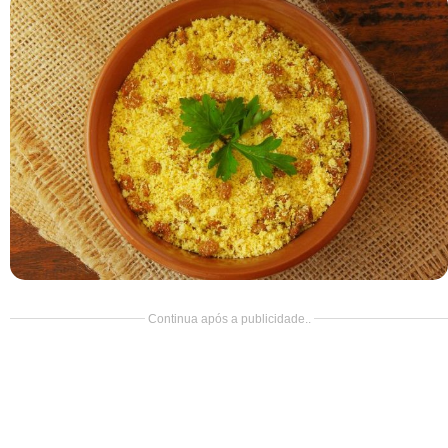
Doce
Pão
Salada
Almoço
Cocada
Continua após a publicidade..