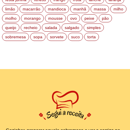
limão
macarrão
mandioca
manhã
massa
milho
molho
morango
mousse
ovo
peixe
pão
queijo
recheio
salada
salgado
simples
sobremesa
sopa
sorvete
suco
torta