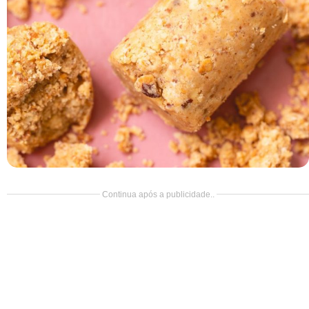
Doce
Pão
Salada
Almoço
Cocada
Continua após a publicidade..