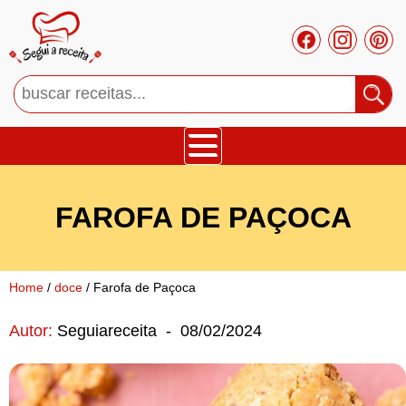
Bolos
FAROFA DE PAÇOCA
Tortas
Mousses
Home
/
doce
/ Farofa de Paçoca
Autor:
Seguiareceita
-
08/02/2024
Cupcakes
Salgado