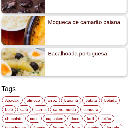
Moqueca de camarão baiana
Bacalhoada portuguesa
Tags
Abacaxi
almoço
arroz
banana
batata
bebida
bolo
café
carne
carne moída
cenoura
chocolate
coco
cupcakes
doce
facil
feijão
festa junina
fitness
frango
fruta
lanche
laranja