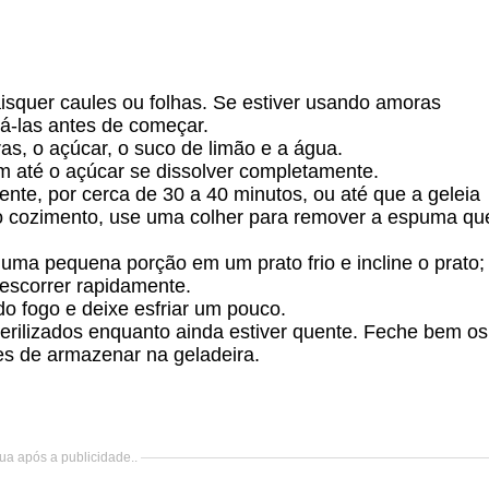
isquer caules ou folhas. Se estiver usando amoras
á-las antes de começar.
s, o açúcar, o suco de limão e a água.
 até o açúcar se dissolver completamente.
te, por cerca de 30 a 40 minutos, ou até que a geleia
e o cozimento, use uma colher para remover a espuma qu
e uma pequena porção em um prato frio e incline o prato;
 escorrer rapidamente.
do fogo e deixe esfriar um pouco.
sterilizados enquanto ainda estiver quente. Feche bem os
es de armazenar na geladeira.
ua após a publicidade..