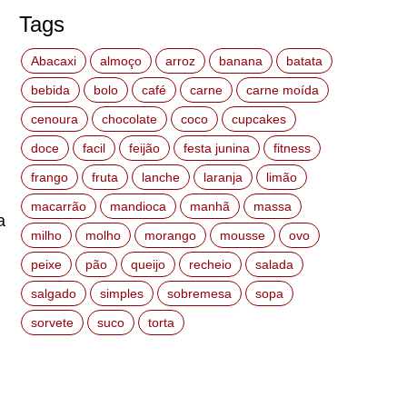
Tags
Abacaxi
almoço
arroz
banana
batata
bebida
bolo
café
carne
carne moída
cenoura
chocolate
coco
cupcakes
doce
facil
feijão
festa junina
fitness
frango
fruta
lanche
laranja
limão
macarrão
mandioca
manhã
massa
a
milho
molho
morango
mousse
ovo
peixe
pão
queijo
recheio
salada
salgado
simples
sobremesa
sopa
sorvete
suco
torta