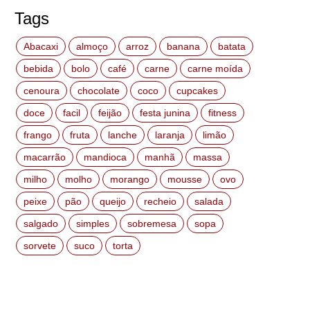
Tags
Abacaxi
almoço
arroz
banana
batata
bebida
bolo
café
carne
carne moída
cenoura
chocolate
coco
cupcakes
doce
facil
feijão
festa junina
fitness
frango
fruta
lanche
laranja
limão
macarrão
mandioca
manhã
massa
milho
molho
morango
mousse
ovo
peixe
pão
queijo
recheio
salada
salgado
simples
sobremesa
sopa
sorvete
suco
torta