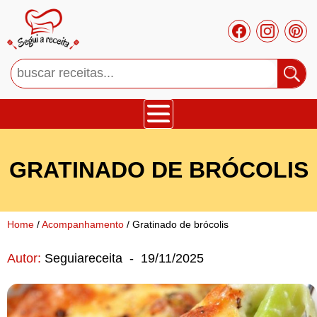
Bolos
GRATINADO DE BRÓCOLIS
Tortas
Mousses
Home
/
Acompanhamento
/ Gratinado de brócolis
Autor:
Seguiareceita
-
19/11/2025
Cupcakes
Salgado