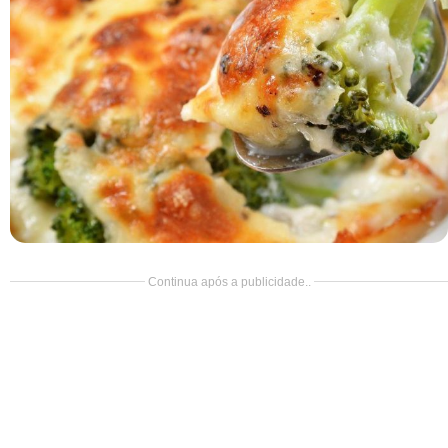
Doce
Pão
Salada
Almoço
Cocada
Continua após a publicidade..