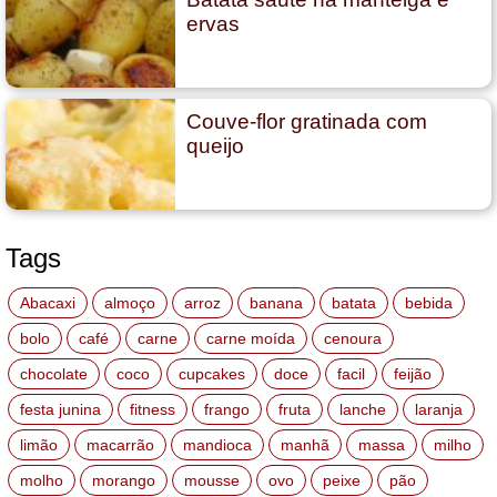
ervas
Couve-flor gratinada com
queijo
Tags
Abacaxi
almoço
arroz
banana
batata
bebida
bolo
café
carne
carne moída
cenoura
chocolate
coco
cupcakes
doce
facil
feijão
festa junina
fitness
frango
fruta
lanche
laranja
limão
macarrão
mandioca
manhã
massa
milho
molho
morango
mousse
ovo
peixe
pão