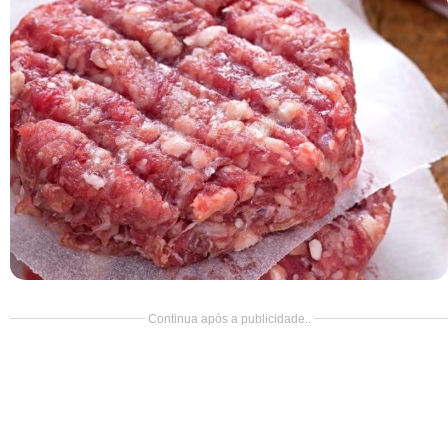
Doce
Pão
Salada
Almoço
Cocada
Continua após a publicidade..