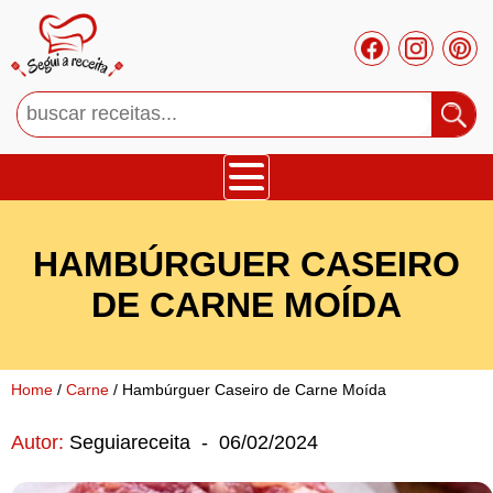
Bolos
HAMBÚRGUER CASEIRO
Tortas
DE CARNE MOÍDA
Mousses
Home
/
Carne
/ Hambúrguer Caseiro de Carne Moída
Cupcakes
Autor:
Seguiareceita
-
06/02/2024
Salgado