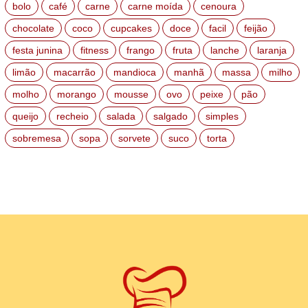
bolo
café
carne
carne moída
cenoura
chocolate
coco
cupcakes
doce
facil
feijão
festa junina
fitness
frango
fruta
lanche
laranja
limão
macarrão
mandioca
manhã
massa
milho
molho
morango
mousse
ovo
peixe
pão
queijo
recheio
salada
salgado
simples
sobremesa
sopa
sorvete
suco
torta