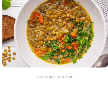
Doce
Pão
Salada
Almoço
Cocada
Continua após a publicidade..