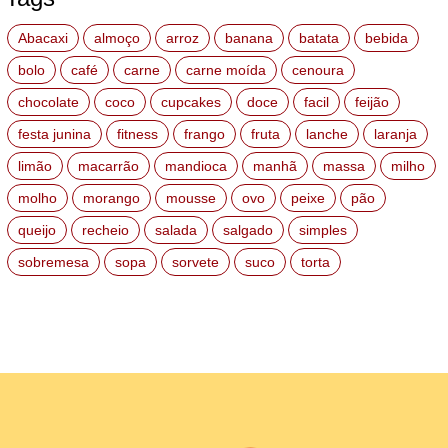
Abacaxi
almoço
arroz
banana
batata
bebida
bolo
café
carne
carne moída
cenoura
chocolate
coco
cupcakes
doce
facil
feijão
festa junina
fitness
frango
fruta
lanche
laranja
limão
macarrão
mandioca
manhã
massa
milho
molho
morango
mousse
ovo
peixe
pão
queijo
recheio
salada
salgado
simples
sobremesa
sopa
sorvete
suco
torta