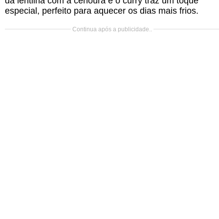
da lentilha com a cenoura e o curry traz um toque
especial, perfeito para aquecer os dias mais frios.
Continua após a publicidade..