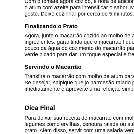
Com o tomate agora cozido, é hora de adicionar
o atum com azeite para intensificar o sabor.
gosto. Deixe cozinhar por cerca de 5 minuto
Finalizando o Prato
Agora, junte o macarrão cozido ao molho de a
ingredientes, garantindo que o macarrão fiqu
pouco da água do cozimento do macarrão para 
verde picado para dar um toque especial e fre
Servindo o Macarrão
Transfira o macarrão com molho de atum para
Se desejar, salpique queijo parmesão ralado p
imediatamente e aproveite uma refeição simple
Dica Final
Para deixar sua receita de macarrão com mol
legumes como ervilhas, cenoura ralada ou at
prato. Além disso, servir com uma salada ver