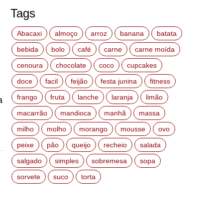
Tags
Abacaxi
almoço
arroz
banana
batata
bebida
bolo
café
carne
carne moída
cenoura
chocolate
coco
cupcakes
doce
facil
feijão
festa junina
fitness
frango
fruta
lanche
laranja
limão
a
macarrão
mandioca
manhã
massa
milho
molho
morango
mousse
ovo
peixe
pão
queijo
recheio
salada
salgado
simples
sobremesa
sopa
sorvete
suco
torta