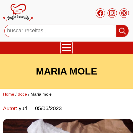
Bolos
MARIA MOLE
Tortas
Mousses
Home
/
doce
/ Maria mole
Autor:
yuri
-
05/06/2023
Cupcakes
Salgado