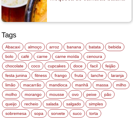
Tags
Abacaxi
almoço
arroz
banana
batata
bebida
bolo
café
carne
carne moída
cenoura
chocolate
coco
cupcakes
doce
facil
feijão
festa junina
fitness
frango
fruta
lanche
laranja
limão
macarrão
mandioca
manhã
massa
milho
molho
morango
mousse
ovo
peixe
pão
queijo
recheio
salada
salgado
simples
sobremesa
sopa
sorvete
suco
torta