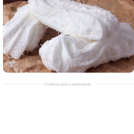
Doce
Pão
Salada
Almoço
Cocada
Continua após a publicidade..