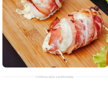
Doce
Pão
Salada
Almoço
Cocada
Continua após a publicidade..