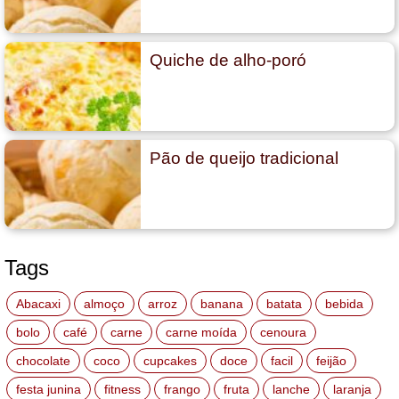
Quiche de alho-poró
Pão de queijo tradicional
Tags
Abacaxi
almoço
arroz
banana
batata
bebida
bolo
café
carne
carne moída
cenoura
chocolate
coco
cupcakes
doce
facil
feijão
festa junina
fitness
frango
fruta
lanche
laranja