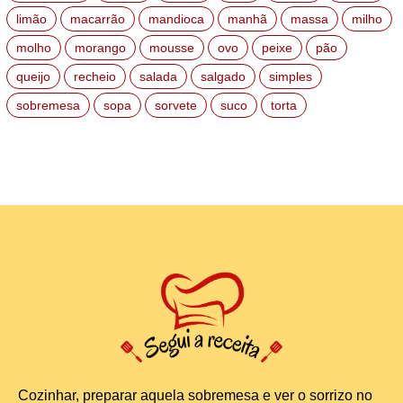
limão
macarrão
mandioca
manhã
massa
milho
molho
morango
mousse
ovo
peixe
pão
queijo
recheio
salada
salgado
simples
sobremesa
sopa
sorvete
suco
torta
Cozinhar, preparar aquela sobremesa e ver o sorrizo no