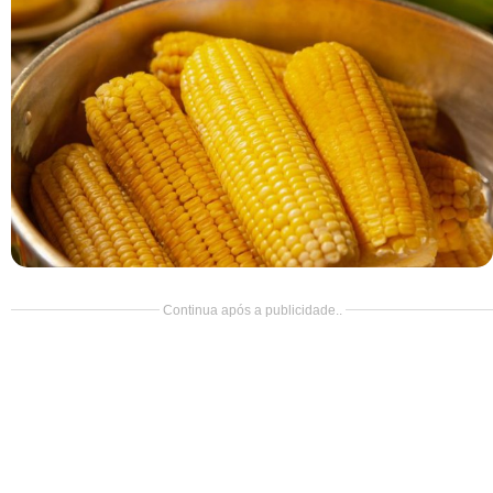
Doce
Pão
Salada
Almoço
Cocada
Continua após a publicidade..