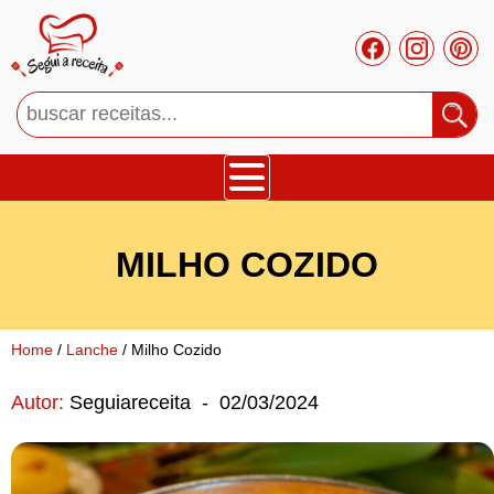
Bolos
MILHO COZIDO
Tortas
Mousses
Home
/
Lanche
/ Milho Cozido
Autor:
Seguiareceita
-
02/03/2024
Cupcakes
Salgado