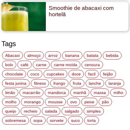
Smoothie de abacaxi com
hortelã
Tags
Abacaxi
almoço
arroz
banana
batata
bebida
bolo
café
carne
carne moída
cenoura
chocolate
coco
cupcakes
doce
facil
feijão
festa junina
fitness
frango
fruta
lanche
laranja
limão
macarrão
mandioca
manhã
massa
milho
molho
morango
mousse
ovo
peixe
pão
queijo
recheio
salada
salgado
simples
sobremesa
sopa
sorvete
suco
torta