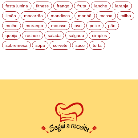
festa junina
fitness
frango
fruta
lanche
laranja
limão
macarrão
mandioca
manhã
massa
milho
molho
morango
mousse
ovo
peixe
pão
queijo
recheio
salada
salgado
simples
sobremesa
sopa
sorvete
suco
torta