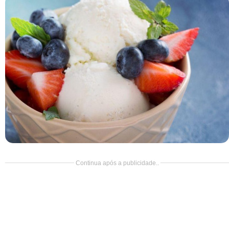
Doce
Pão
Salada
Almoço
Cocada
Continua após a publicidade..