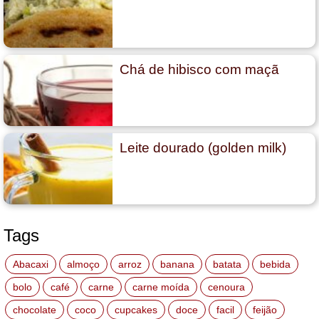
Chá de hibisco com maçã
Leite dourado (golden milk)
Tags
Abacaxi
almoço
arroz
banana
batata
bebida
bolo
café
carne
carne moída
cenoura
chocolate
coco
cupcakes
doce
facil
feijão