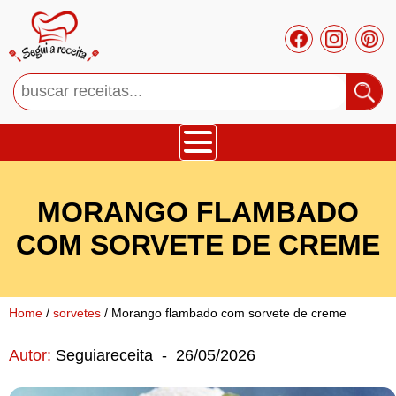
Bolos
MORANGO FLAMBADO
Tortas
COM SORVETE DE CREME
Mousses
Home
/
sorvetes
/ Morango flambado com sorvete de creme
Cupcakes
Autor:
Seguiareceita
-
26/05/2026
Salgado