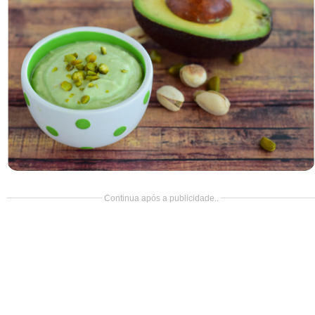
Doce
Pão
Salada
Almoço
Cocada
Continua após a publicidade..