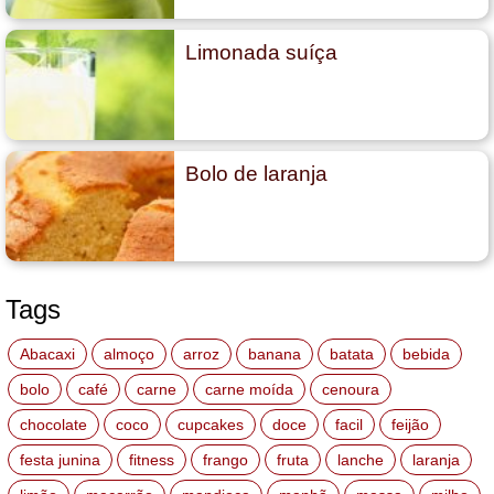
Limonada suíça
Bolo de laranja
Tags
Abacaxi
almoço
arroz
banana
batata
bebida
bolo
café
carne
carne moída
cenoura
chocolate
coco
cupcakes
doce
facil
feijão
festa junina
fitness
frango
fruta
lanche
laranja