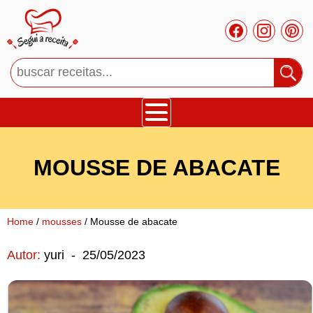
Bolos
MOUSSE DE ABACATE
Tortas
Mousses
Home
/
mousses
/ Mousse de abacate
Autor:
yuri
-
25/05/2023
Cupcakes
Salgado