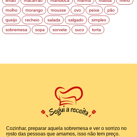
limão
macarrão
mandioca
manhã
massa
milho
molho
morango
mousse
ovo
peixe
pão
queijo
recheio
salada
salgado
simples
sobremesa
sopa
sorvete
suco
torta
Cozinhar, preparar aquela sobremesa e ver o sorrizo no
rosto das pessoas que amamos, isso não tem preço.