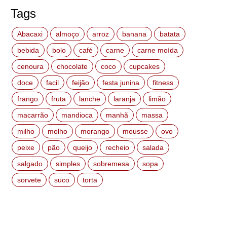
Tags
Abacaxi
almoço
arroz
banana
batata
bebida
bolo
café
carne
carne moída
cenoura
chocolate
coco
cupcakes
doce
facil
feijão
festa junina
fitness
frango
fruta
lanche
laranja
limão
macarrão
mandioca
manhã
massa
milho
molho
morango
mousse
ovo
peixe
pão
queijo
recheio
salada
salgado
simples
sobremesa
sopa
sorvete
suco
torta