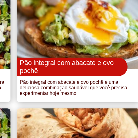
Pão integral com abacate e ovo
pochê
ra
Pão integral com abacate e ovo pochê é uma
a
deliciosa combinação saudável que você precisa
experimentar hoje mesmo.