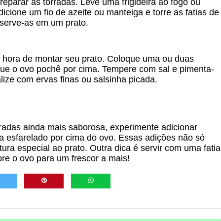
eparar as torradas. Leve uma frigideira ao fogo ou
adicione um fio de azeite ou manteiga e torre as fatias de
eserve-as em um prato.
é hora de montar seu prato. Coloque uma ou duas
que o ovo pochê por cima. Tempere com sal e pimenta-
alize com ervas finas ou salsinha picada.
rradas ainda mais saborosa, experimente adicionar
 esfarelado por cima do ovo. Essas adições não só
a especial ao prato. Outra dica é servir com uma fatia
re o ovo para um frescor a mais!