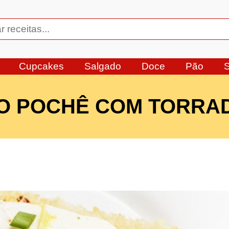
Cupcakes
Salgado
Doce
Pão
O POCHÊ COM TORRA