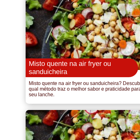
Misto quente na air fryer ou
sanduicheira
Misto quente na air fryer ou sanduicheira? Descub
qual método traz o melhor sabor e praticidade par
seu lanche.