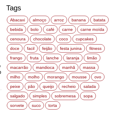
Tags
Abacaxi
almoço
arroz
banana
batata
bebida
bolo
café
carne
carne moída
cenoura
chocolate
coco
cupcakes
doce
facil
feijão
festa junina
fitness
frango
fruta
lanche
laranja
limão
o
macarrão
mandioca
manhã
massa
o
milho
molho
morango
mousse
ovo
peixe
pão
queijo
recheio
salada
salgado
simples
sobremesa
sopa
sorvete
suco
torta