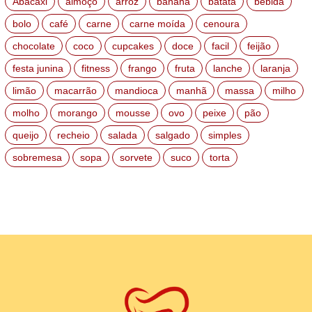
Abacaxi
almoço
arroz
banana
batata
bebida
bolo
café
carne
carne moída
cenoura
chocolate
coco
cupcakes
doce
facil
feijão
festa junina
fitness
frango
fruta
lanche
laranja
limão
macarrão
mandioca
manhã
massa
milho
molho
morango
mousse
ovo
peixe
pão
queijo
recheio
salada
salgado
simples
sobremesa
sopa
sorvete
suco
torta