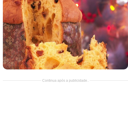
Doce
Pão
Salada
Almoço
Cocada
Continua após a publicidade..