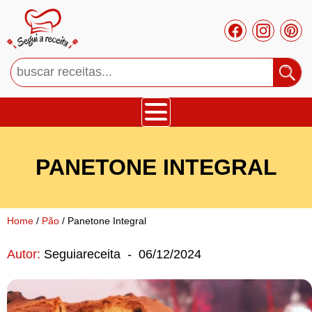
Bolos
PANETONE INTEGRAL
Tortas
Mousses
Home
/
Pão
/ Panetone Integral
Autor:
Seguiareceita
-
06/12/2024
Cupcakes
Salgado