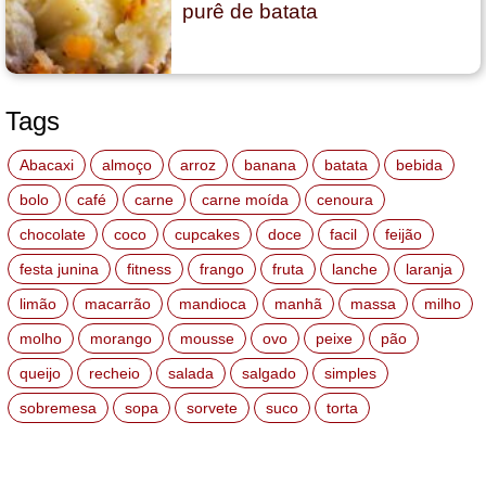
purê de batata
Tags
Abacaxi
almoço
arroz
banana
batata
bebida
bolo
café
carne
carne moída
cenoura
chocolate
coco
cupcakes
doce
facil
feijão
festa junina
fitness
frango
fruta
lanche
laranja
limão
macarrão
mandioca
manhã
massa
milho
molho
morango
mousse
ovo
peixe
pão
queijo
recheio
salada
salgado
simples
sobremesa
sopa
sorvete
suco
torta