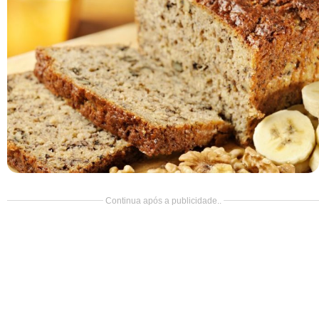
Doce
Pão
Salada
Almoço
Cocada
Continua após a publicidade..