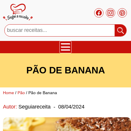
Bolos
PÃO DE BANANA
Tortas
Mousses
Home
/
Pão
/ Pão de Banana
Autor:
Seguiareceita
-
08/04/2024
Cupcakes
Salgado