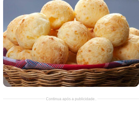
Doce
Pão
Salada
Almoço
Cocada
Continua após a publicidade..