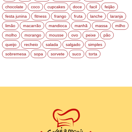
chocolate
coco
cupcakes
doce
facil
feijão
festa junina
fitness
frango
fruta
lanche
laranja
limão
macarrão
mandioca
manhã
massa
milho
molho
morango
mousse
ovo
peixe
pão
queijo
recheio
salada
salgado
simples
sobremesa
sopa
sorvete
suco
torta