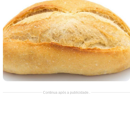
Doce
Pão
Salada
Almoço
Cocada
Continua após a publicidade..