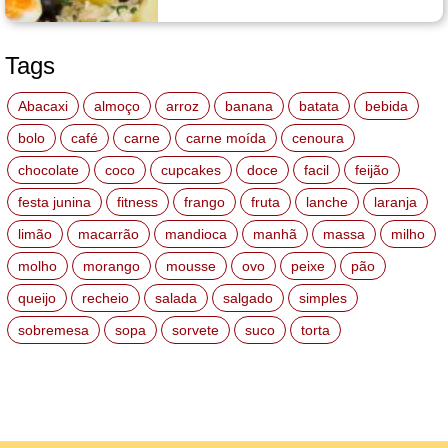
Tags
Abacaxi
almoço
arroz
banana
batata
bebida
bolo
café
carne
carne moída
cenoura
chocolate
coco
cupcakes
doce
facil
feijão
festa junina
fitness
frango
fruta
lanche
laranja
limão
macarrão
mandioca
manhã
massa
milho
molho
morango
mousse
ovo
peixe
pão
queijo
recheio
salada
salgado
simples
sobremesa
sopa
sorvete
suco
torta