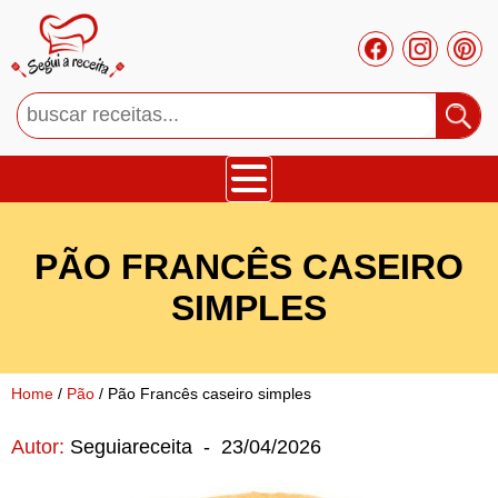
Bolos
PÃO FRANCÊS CASEIRO
Tortas
SIMPLES
Mousses
Home
/
Pão
/ Pão Francês caseiro simples
Cupcakes
Autor:
Seguiareceita
-
23/04/2026
Salgado