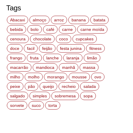
Tags
Abacaxi
almoço
arroz
banana
batata
bebida
bolo
café
carne
carne moída
cenoura
chocolate
coco
cupcakes
doce
facil
feijão
festa junina
fitness
frango
fruta
lanche
laranja
limão
macarrão
mandioca
manhã
massa
milho
molho
morango
mousse
ovo
peixe
pão
queijo
recheio
salada
salgado
simples
sobremesa
sopa
sorvete
suco
torta