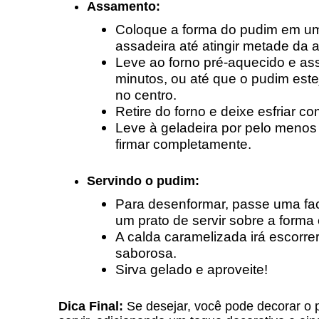
Assamento:
Coloque a forma do pudim em um
assadeira até atingir metade da 
Leve ao forno pré-aquecido e as
minutos, ou até que o pudim este
no centro.
Retire do forno e deixe esfriar 
Leve à geladeira por pelo menos 
firmar completamente.
Servindo o pudim:
Para desenformar, passe uma fac
um prato de servir sobre a forma 
A calda caramelizada irá escorre
saborosa.
Sirva gelado e aproveite!
Dica Final:
Se desejar, você pode decorar o