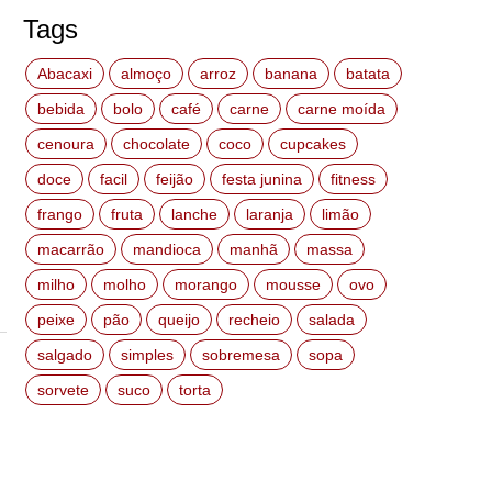
Tags
Abacaxi
almoço
arroz
banana
batata
bebida
bolo
café
carne
carne moída
cenoura
chocolate
coco
cupcakes
doce
facil
feijão
festa junina
fitness
frango
fruta
lanche
laranja
limão
macarrão
mandioca
manhã
massa
milho
molho
morango
mousse
ovo
peixe
pão
queijo
recheio
salada
salgado
simples
sobremesa
sopa
sorvete
suco
torta