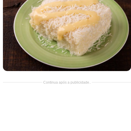
Doce
Pão
Salada
Almoço
Cocada
Continua após a publicidade..