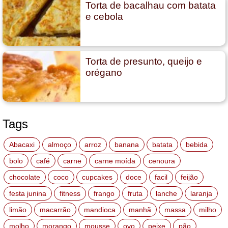
Torta de bacalhau com batata
e cebola
Torta de presunto, queijo e
orégano
Tags
Abacaxi
almoço
arroz
banana
batata
bebida
bolo
café
carne
carne moída
cenoura
chocolate
coco
cupcakes
doce
facil
feijão
festa junina
fitness
frango
fruta
lanche
laranja
limão
macarrão
mandioca
manhã
massa
milho
molho
morango
mousse
ovo
peixe
pão