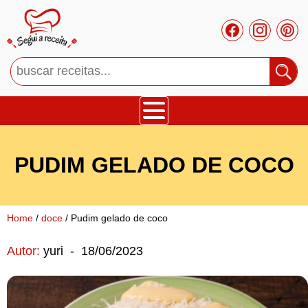
Bolos
PUDIM GELADO DE COCO
Tortas
Mousses
Home
/
doce
/ Pudim gelado de coco
Autor:
yuri
-
18/06/2023
Cupcakes
Salgado